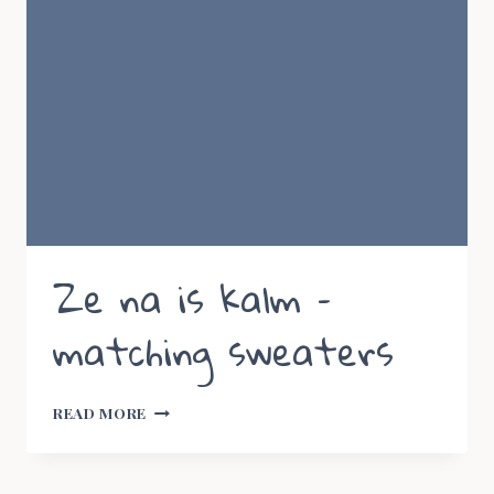
Ze na is kalm –
matching sweaters
ZE
READ MORE
NA
IS
KALM