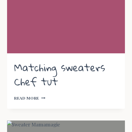
Matching sweaters
Chef tut
MATCHING
READ MORE
SWEATERS
CHEF
TUT