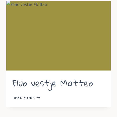
–
MATCHING
SWEATERS
Fluo vestje Matteo
FLUO
READ MORE
VESTJE
MATTEO