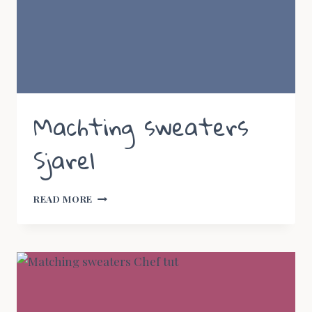
Machting sweaters
Sjarel
MACHTING
READ MORE
SWEATERS
SJAREL