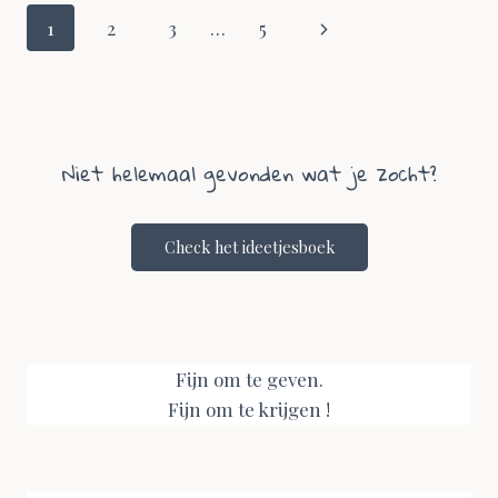
Page
Next
1
2
3
…
5
navigation
Page
Niet helemaal gevonden wat je zocht?
Check het ideetjesboek
Fijn om te geven.
Fijn om te krijgen !