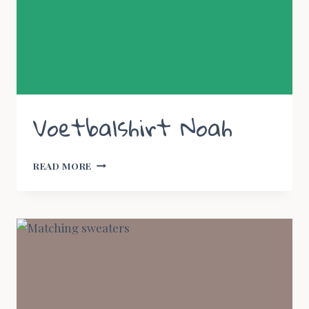
Voetbalshirt Noah
VOETBALSHIRT
READ MORE
NOAH