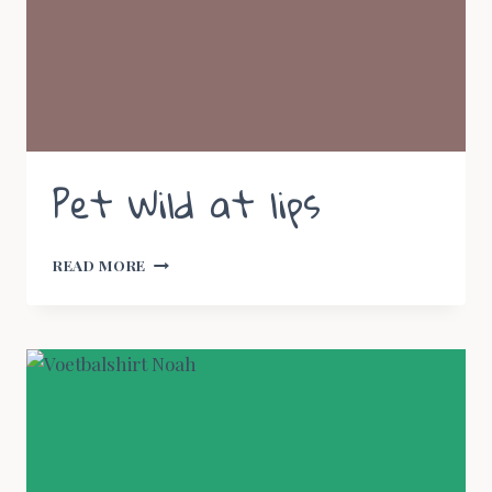
Pet Wild at lips
PET
READ MORE
WILD
AT
LIPS