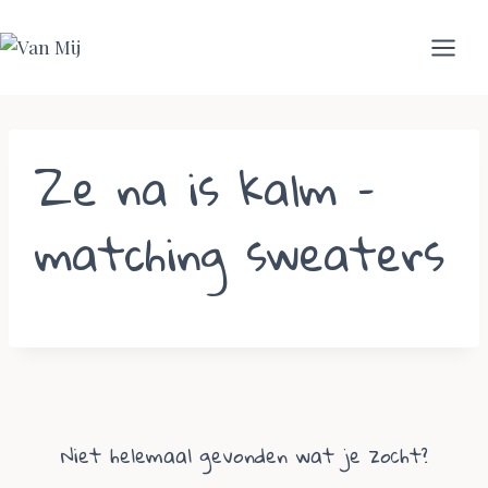
Skip
to
content
Ze na is kalm –
matching sweaters
Niet helemaal gevonden wat je zocht?