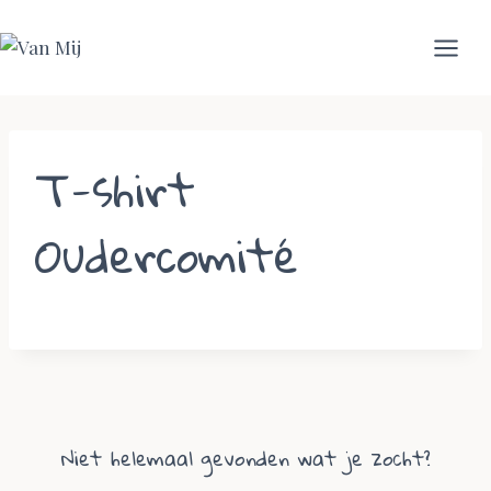
Skip
to
content
T-shirt
Oudercomité
Niet helemaal gevonden wat je zocht?