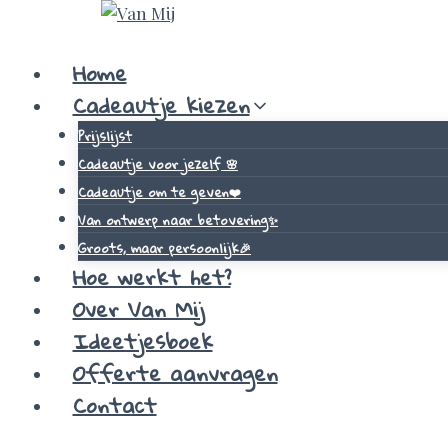
Skip
to
Home
content
Cadeautje kiezen
Prijslijst
Cadeautje voor jezelf 🌸
Cadeautje om te geven❤️
Van ontwerp naar betovering✨
Groots, maar persoonlijk🎉
Hoe werkt het?
Over Van Mij
Ideetjesboek
Offerte aanvragen
Contact