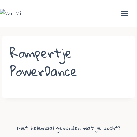
Skip
to
content
Rompertje
PowerDance
Niet helemaal gevonden wat je zocht?