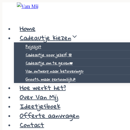
Skip
to
content
Home
Cadeautje kiezen
Prijslijst
Cadeautje voor jezelf 🌸
Cadeautje om te geven❤️
Van ontwerp naar betovering✨
Groots, maar persoonlijk🎉
Hoe werkt het?
Over Van Mij
Ideetjesboek
Offerte aanvragen
Contact