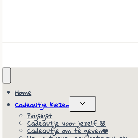
Home
Cadeautje kiezen
Toggle
child
Prijslijst
menu
Cadeautje voor jezelf 🌸
Cadeautje om te geven❤️