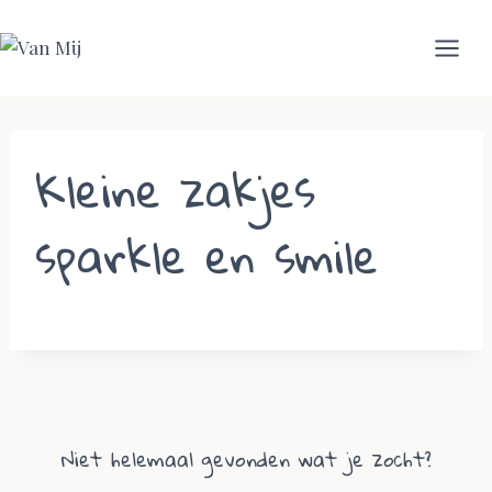
Skip
to
content
Kleine zakjes
sparkle en smile
Niet helemaal gevonden wat je zocht?