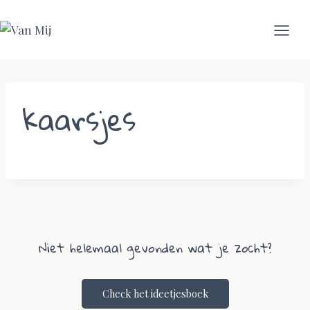
Skip
to
content
kaarsjes
Niet helemaal gevonden wat je zocht?
Check het ideetjesboek