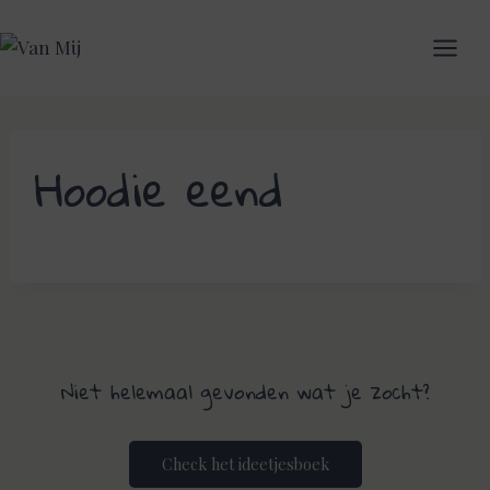
Skip
to
content
Hoodie eend
Niet helemaal gevonden wat je zocht?
Check het ideetjesboek