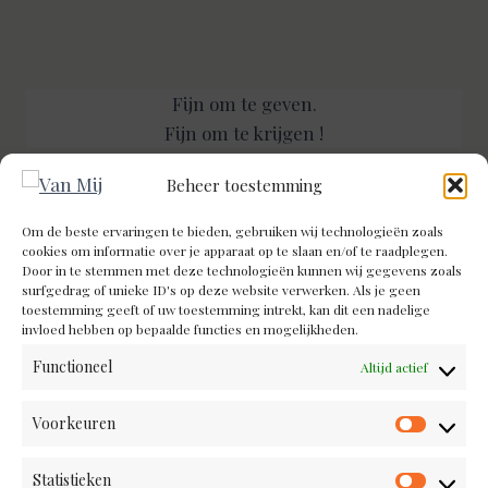
Fijn om te geven.
Fijn om te krijgen !
Beheer toestemming
Om de beste ervaringen te bieden, gebruiken wij technologieën zoals
cookies om informatie over je apparaat op te slaan en/of te raadplegen.
Door in te stemmen met deze technologieën kunnen wij gegevens zoals
INFORMATIE
surfgedrag of unieke ID's op deze website verwerken. Als je geen
toestemming geeft of uw toestemming intrekt, kan dit een nadelige
Cookiebeleid (EU)
invloed hebben op bepaalde functies en mogelijkheden.
Algemene voorwaarden
Functioneel
Altijd actief
Contact
Voorkeuren
Voorke
Sofie De Win
Statistieken