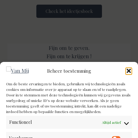
Check het ideetjesboek
Fijn om te geven.
Fijn om te krijgen !
Beheer toestemming
Om de beste ervaringen te bieden, gebruiken wij technologieën zoals
cookies om informatie over je apparaat op te slaan en/of te raadplegen.
Door in te stemmen met deze technologieën kunnen wij gegevens zoals
INFORMATIE
surfgedrag of unieke ID's op deze website verwerken. Als je geen
toestemming geeft of uw toestemming intrekt, kan dit een nadelige
Cookiebeleid (EU)
invloed hebben op bepaalde functies en mogelijkheden.
Algemene voorwaarden
Functioneel
Altijd actief
Contact