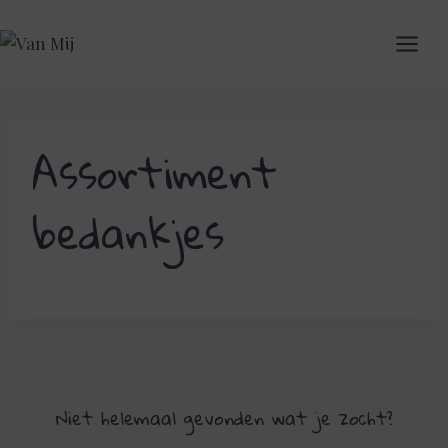
Skip
to
content
Assortiment
bedankjes
Niet helemaal gevonden wat je zocht?