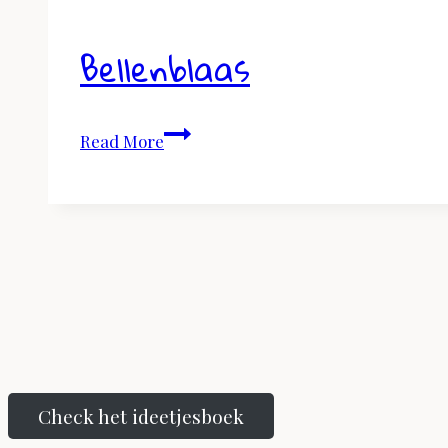
Bellenblaas
Bellenblaas
Read More
Check het ideetjesboek