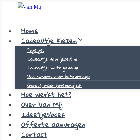
Skip
to
content
Home
Cadeautje kiezen
Prijslijst
Cadeautje voor jezelf 🌸
Cadeautje om te geven❤️
Van ontwerp naar betovering✨
Groots, maar persoonlijk🎉
Hoe werkt het?
Over Van Mij
Ideetjesboek
Offerte aanvragen
Contact