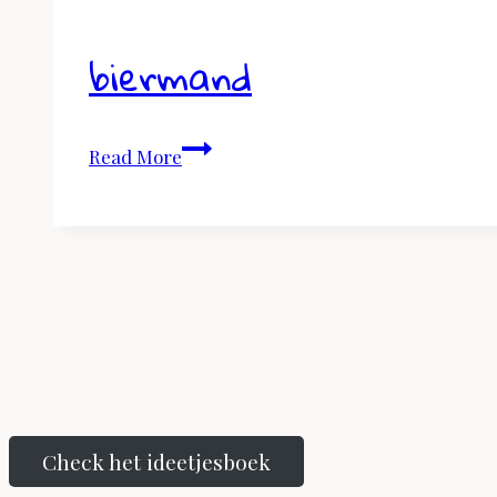
biermand
biermand
Read More
Check het ideetjesboek