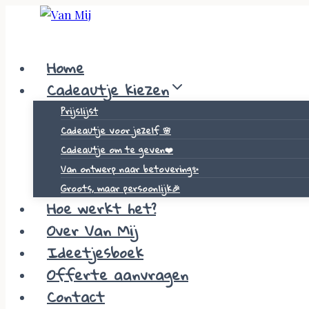
Skip
to
content
Home
Cadeautje kiezen
Prijslijst
Cadeautje voor jezelf 🌸
Cadeautje om te geven❤️
Van ontwerp naar betovering✨
Groots, maar persoonlijk🎉
Hoe werkt het?
Over Van Mij
Ideetjesboek
Offerte aanvragen
Contact